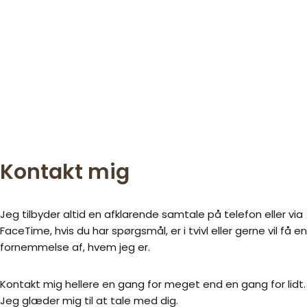
ANONYM KVINDE
“Jeg har klart fået det bedre efter at have gået hos Marie.
Jeg har fået redskaber til at tackle mine udfordringer,
hvilket jeg ikke selv var kommet frem til uden hendes hjælp.”
ANONYM MAND
Kontakt mig
Jeg tilbyder altid en afklarende samtale på telefon eller via
FaceTime, hvis du har spørgsmål, er i tvivl eller gerne vil få en
fornemmelse af, hvem jeg er.
Kontakt mig hellere en gang for meget end en gang for lidt.
Jeg glæder mig til at tale med dig.